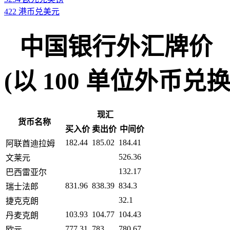
422 港币兑美元
中国银行外汇牌价
(以 100 单位外币兑换人民币
现汇
货币名称
买入价
卖出价
中间价
182.44
185.02
184.41
阿联酋迪拉姆
526.36
文莱元
132.17
巴西雷亚尔
831.96
838.39
834.3
瑞士法郎
32.1
捷克克朗
103.93
104.77
104.43
丹麦克朗
777.31
783
780.67
欧元