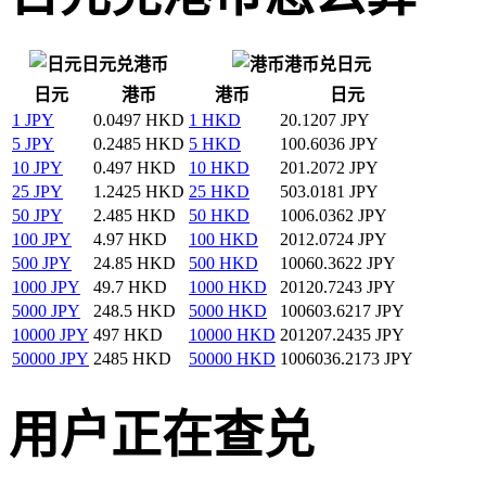
日元兑港币
港币兑日元
日元
港币
港币
日元
1 JPY
0.0497 HKD
1 HKD
20.1207 JPY
5 JPY
0.2485 HKD
5 HKD
100.6036 JPY
10 JPY
0.497 HKD
10 HKD
201.2072 JPY
25 JPY
1.2425 HKD
25 HKD
503.0181 JPY
50 JPY
2.485 HKD
50 HKD
1006.0362 JPY
100 JPY
4.97 HKD
100 HKD
2012.0724 JPY
500 JPY
24.85 HKD
500 HKD
10060.3622 JPY
1000 JPY
49.7 HKD
1000 HKD
20120.7243 JPY
5000 JPY
248.5 HKD
5000 HKD
100603.6217 JPY
10000 JPY
497 HKD
10000 HKD
201207.2435 JPY
50000 JPY
2485 HKD
50000 HKD
1006036.2173 JPY
用户正在查兑