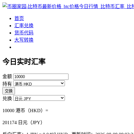
首页
汇率兑换
货币代码
大写转换
今日实时汇率
金额
持有
交换
兑换
10000 港币（HKD）=
201174
日元（JPY）