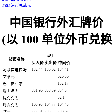
2562 港币兑韩元
中国银行外汇牌价
(以 100 单位外币兑换人民币
现汇
货币名称
买入价
卖出价
中间价
182.44
185.02
184.41
阿联酋迪拉姆
526.36
文莱元
132.17
巴西雷亚尔
831.96
838.39
834.3
瑞士法郎
32.1
捷克克朗
103.93
104.77
104.43
丹麦克朗
777.31
783
780.67
欧元