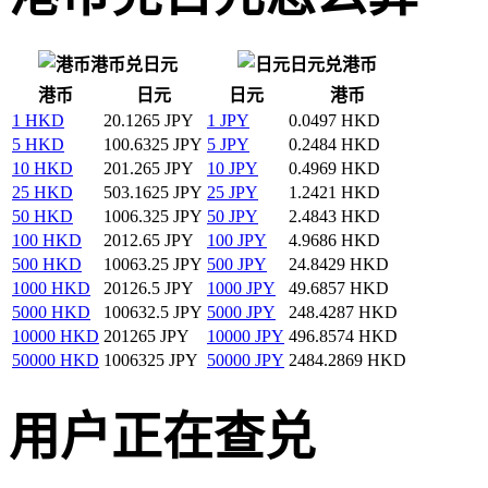
港币兑日元
日元兑港币
港币
日元
日元
港币
1 HKD
20.1265 JPY
1 JPY
0.0497 HKD
5 HKD
100.6325 JPY
5 JPY
0.2484 HKD
10 HKD
201.265 JPY
10 JPY
0.4969 HKD
25 HKD
503.1625 JPY
25 JPY
1.2421 HKD
50 HKD
1006.325 JPY
50 JPY
2.4843 HKD
100 HKD
2012.65 JPY
100 JPY
4.9686 HKD
500 HKD
10063.25 JPY
500 JPY
24.8429 HKD
1000 HKD
20126.5 JPY
1000 JPY
49.6857 HKD
5000 HKD
100632.5 JPY
5000 JPY
248.4287 HKD
10000 HKD
201265 JPY
10000 JPY
496.8574 HKD
50000 HKD
1006325 JPY
50000 JPY
2484.2869 HKD
用户正在查兑