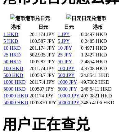
港币兑日元
日元兑港币
港币
日元
日元
港币
1 HKD
20.1174 JPY
1 JPY
0.0497 HKD
5 HKD
100.587 JPY
5 JPY
0.2485 HKD
10 HKD
201.174 JPY
10 JPY
0.4971 HKD
25 HKD
502.935 JPY
25 JPY
1.2427 HKD
50 HKD
1005.87 JPY
50 JPY
2.4854 HKD
100 HKD
2011.74 JPY
100 JPY
4.9708 HKD
500 HKD
10058.7 JPY
500 JPY
24.8541 HKD
1000 HKD
20117.4 JPY
1000 JPY
49.7082 HKD
5000 HKD
100587 JPY
5000 JPY
248.5411 HKD
10000 HKD
201174 JPY
10000 JPY
497.0821 HKD
50000 HKD
1005870 JPY
50000 JPY
2485.4106 HKD
用户正在查兑