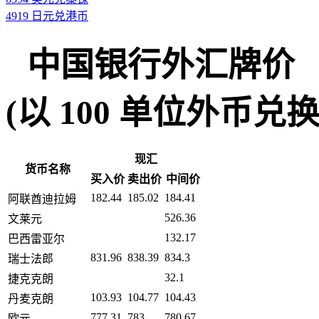
4919 日元兑港币
中国银行外汇牌价
(以 100 单位外币兑换人民币
现汇
货币名称
买入价
卖出价
中间价
182.44
185.02
184.41
阿联酋迪拉姆
526.36
文莱元
132.17
巴西雷亚尔
831.96
838.39
834.3
瑞士法郎
32.1
捷克克朗
103.93
104.77
104.43
丹麦克朗
777.31
783
780.67
欧元