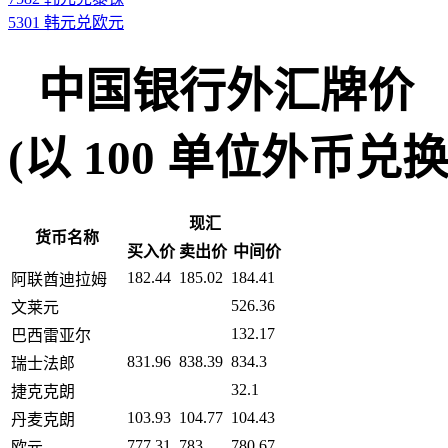
5301 韩元兑欧元
中国银行外汇牌价
(以 100 单位外币兑换人民币
现汇
货币名称
买入价
卖出价
中间价
182.44
185.02
184.41
阿联酋迪拉姆
526.36
文莱元
132.17
巴西雷亚尔
831.96
838.39
834.3
瑞士法郎
32.1
捷克克朗
103.93
104.77
104.43
丹麦克朗
777.31
783
780.67
欧元