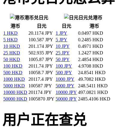
港币兑日元
日元兑港币
港币
日元
日元
港币
1 HKD
20.1174 JPY
1 JPY
0.0497 HKD
5 HKD
100.587 JPY
5 JPY
0.2485 HKD
10 HKD
201.174 JPY
10 JPY
0.4971 HKD
25 HKD
502.935 JPY
25 JPY
1.2427 HKD
50 HKD
1005.87 JPY
50 JPY
2.4854 HKD
100 HKD
2011.74 JPY
100 JPY
4.9708 HKD
500 HKD
10058.7 JPY
500 JPY
24.8541 HKD
1000 HKD
20117.4 JPY
1000 JPY
49.7082 HKD
5000 HKD
100587 JPY
5000 JPY
248.5411 HKD
10000 HKD
201174 JPY
10000 JPY
497.0821 HKD
50000 HKD
1005870 JPY
50000 JPY
2485.4106 HKD
用户正在查兑