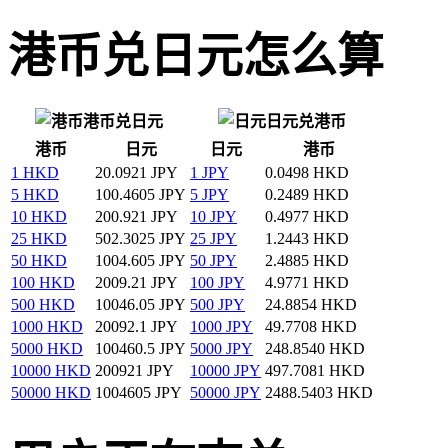
港币兑日元怎么算
港币兑日元
日元兑港币
港币
日元
日元
港币
1 HKD
20.0921 JPY
1 JPY
0.0498 HKD
5 HKD
100.4605 JPY
5 JPY
0.2489 HKD
10 HKD
200.921 JPY
10 JPY
0.4977 HKD
25 HKD
502.3025 JPY
25 JPY
1.2443 HKD
50 HKD
1004.605 JPY
50 JPY
2.4885 HKD
100 HKD
2009.21 JPY
100 JPY
4.9771 HKD
500 HKD
10046.05 JPY
500 JPY
24.8854 HKD
1000 HKD
20092.1 JPY
1000 JPY
49.7708 HKD
5000 HKD
100460.5 JPY
5000 JPY
248.8540 HKD
10000 HKD
200921 JPY
10000 JPY
497.7081 HKD
50000 HKD
1004605 JPY
50000 JPY
2488.5403 HKD