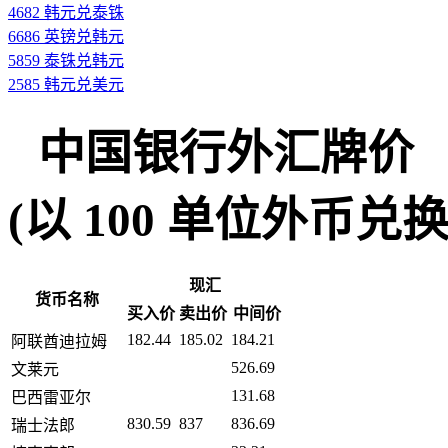
4682 韩元兑泰铢
6686 英镑兑韩元
5859 泰铢兑韩元
2585 韩元兑美元
中国银行外汇牌价
(以 100 单位外币兑换人民币
现汇
货币名称
买入价
卖出价
中间价
182.44
185.02
184.21
阿联酋迪拉姆
526.69
文莱元
131.68
巴西雷亚尔
830.59
837
836.69
瑞士法郎