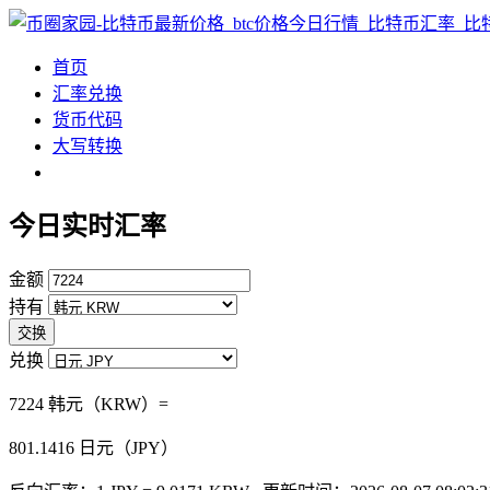
首页
汇率兑换
货币代码
大写转换
今日实时汇率
金额
持有
交换
兑换
7224 韩元（KRW）=
801.1416
日元（JPY）