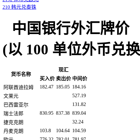
210 韩元兑泰铢
中国银行外汇牌价
(以 100 单位外币兑换人民币
现汇
货币名称
买入价
卖出价
中间价
182.47
185.05
184.16
阿联酋迪拉姆
527.19
文莱元
131.82
巴西雷亚尔
830.95
837.38
839.04
瑞士法郎
32.24
捷克克朗
103.8
104.64
104.59
丹麦克朗
776.32
782.01
781.97
欧元