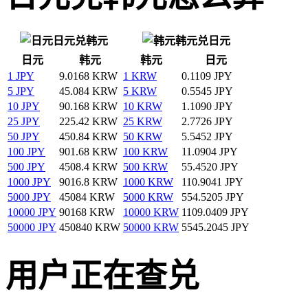
日元兑韩元
韩元兑日元
日元
韩元
韩元
日元
1 JPY
9.0168 KRW
1 KRW
0.1109 JPY
5 JPY
45.084 KRW
5 KRW
0.5545 JPY
10 JPY
90.168 KRW
10 KRW
1.1090 JPY
25 JPY
225.42 KRW
25 KRW
2.7726 JPY
50 JPY
450.84 KRW
50 KRW
5.5452 JPY
100 JPY
901.68 KRW
100 KRW
11.0904 JPY
500 JPY
4508.4 KRW
500 KRW
55.4520 JPY
1000 JPY
9016.8 KRW
1000 KRW
110.9041 JPY
5000 JPY
45084 KRW
5000 KRW
554.5205 JPY
10000 JPY
90168 KRW
10000 KRW
1109.0409 JPY
50000 JPY
450840 KRW
50000 KRW
5545.2045 JPY
用户正在查兑