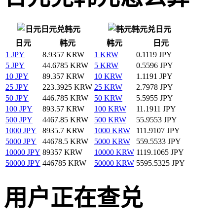
日元兑韩元
韩元兑日元
日元
韩元
韩元
日元
1 JPY
8.9357 KRW
1 KRW
0.1119 JPY
5 JPY
44.6785 KRW
5 KRW
0.5596 JPY
10 JPY
89.357 KRW
10 KRW
1.1191 JPY
25 JPY
223.3925 KRW
25 KRW
2.7978 JPY
50 JPY
446.785 KRW
50 KRW
5.5955 JPY
100 JPY
893.57 KRW
100 KRW
11.1911 JPY
500 JPY
4467.85 KRW
500 KRW
55.9553 JPY
1000 JPY
8935.7 KRW
1000 KRW
111.9107 JPY
5000 JPY
44678.5 KRW
5000 KRW
559.5533 JPY
10000 JPY
89357 KRW
10000 KRW
1119.1065 JPY
50000 JPY
446785 KRW
50000 KRW
5595.5325 JPY
用户正在查兑