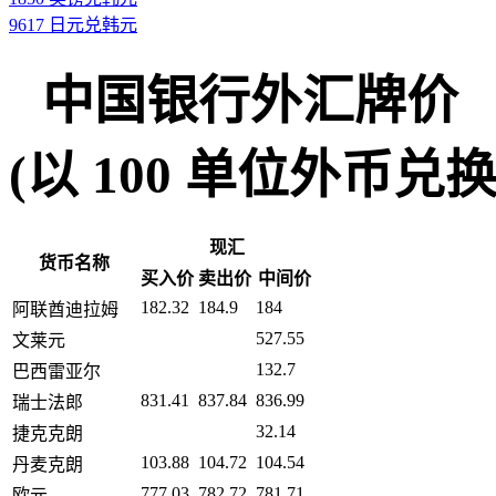
9617 日元兑韩元
中国银行外汇牌价
(以 100 单位外币兑换人民币
现汇
货币名称
买入价
卖出价
中间价
182.32
184.9
184
阿联酋迪拉姆
527.55
文莱元
132.7
巴西雷亚尔
831.41
837.84
836.99
瑞士法郎
32.14
捷克克朗
103.88
104.72
104.54
丹麦克朗
777.03
782.72
781.71
欧元