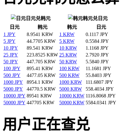
日元兑韩元
韩元兑日元
日元
韩元
韩元
日元
1 JPY
8.9541 KRW
1 KRW
0.1117 JPY
5 JPY
44.7705 KRW
5 KRW
0.5584 JPY
10 JPY
89.541 KRW
10 KRW
1.1168 JPY
25 JPY
223.8525 KRW
25 KRW
2.7920 JPY
50 JPY
447.705 KRW
50 KRW
5.5840 JPY
100 JPY
895.41 KRW
100 KRW
11.1681 JPY
500 JPY
4477.05 KRW
500 KRW
55.8403 JPY
1000 JPY
8954.1 KRW
1000 KRW
111.6807 JPY
5000 JPY
44770.5 KRW
5000 KRW
558.4034 JPY
10000 JPY
89541 KRW
10000 KRW
1116.8068 JPY
50000 JPY
447705 KRW
50000 KRW
5584.0341 JPY
用户正在查兑