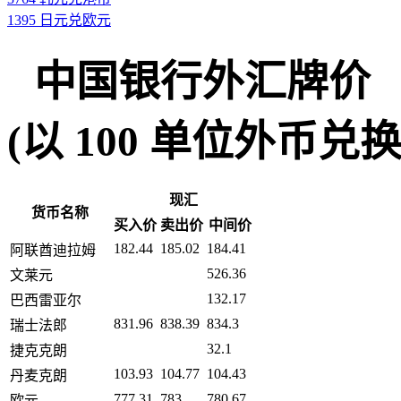
1395 日元兑欧元
中国银行外汇牌价
(以 100 单位外币兑换人民币
现汇
货币名称
买入价
卖出价
中间价
182.44
185.02
184.41
阿联酋迪拉姆
526.36
文莱元
132.17
巴西雷亚尔
831.96
838.39
834.3
瑞士法郎
32.1
捷克克朗
103.93
104.77
104.43
丹麦克朗
777.31
783
780.67
欧元