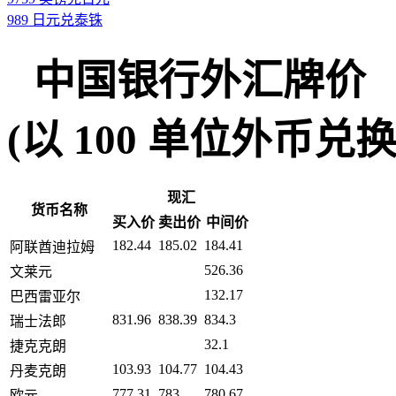
989 日元兑泰铢
中国银行外汇牌价
(以 100 单位外币兑换人民币
现汇
货币名称
买入价
卖出价
中间价
182.44
185.02
184.41
阿联酋迪拉姆
526.36
文莱元
132.17
巴西雷亚尔
831.96
838.39
834.3
瑞士法郎
32.1
捷克克朗
103.93
104.77
104.43
丹麦克朗
777.31
783
780.67
欧元