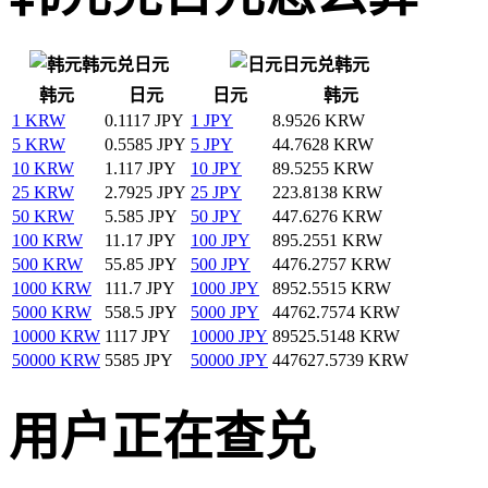
韩元兑日元
日元兑韩元
韩元
日元
日元
韩元
1 KRW
0.1117 JPY
1 JPY
8.9526 KRW
5 KRW
0.5585 JPY
5 JPY
44.7628 KRW
10 KRW
1.117 JPY
10 JPY
89.5255 KRW
25 KRW
2.7925 JPY
25 JPY
223.8138 KRW
50 KRW
5.585 JPY
50 JPY
447.6276 KRW
100 KRW
11.17 JPY
100 JPY
895.2551 KRW
500 KRW
55.85 JPY
500 JPY
4476.2757 KRW
1000 KRW
111.7 JPY
1000 JPY
8952.5515 KRW
5000 KRW
558.5 JPY
5000 JPY
44762.7574 KRW
10000 KRW
1117 JPY
10000 JPY
89525.5148 KRW
50000 KRW
5585 JPY
50000 JPY
447627.5739 KRW
用户正在查兑