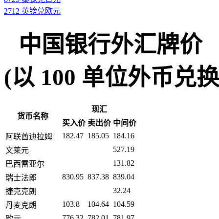
2712 英镑兑欧元
中国银行外汇牌价
(以 100 单位外币兑换人民币
现汇
货币名称
买入价
卖出价
中间价
182.47
185.05
184.16
阿联酋迪拉姆
527.19
文莱元
131.82
巴西雷亚尔
830.95
837.38
839.04
瑞士法郎
32.24
捷克克朗
103.8
104.64
104.59
丹麦克朗
776.32
782.01
781.97
欧元