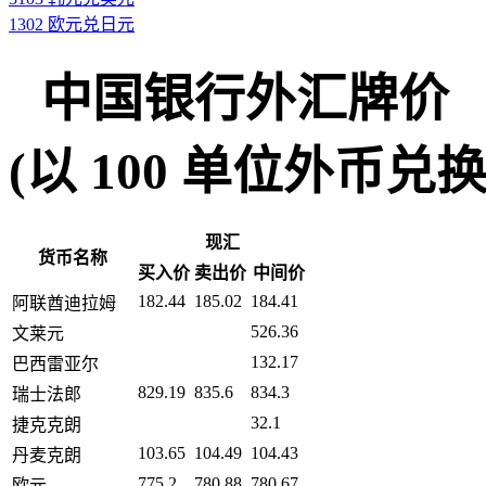
1302 欧元兑日元
中国银行外汇牌价
(以 100 单位外币兑换人民币
现汇
货币名称
买入价
卖出价
中间价
182.44
185.02
184.41
阿联酋迪拉姆
526.36
文莱元
132.17
巴西雷亚尔
829.19
835.6
834.3
瑞士法郎
32.1
捷克克朗
103.65
104.49
104.43
丹麦克朗
775.2
780.88
780.67
欧元