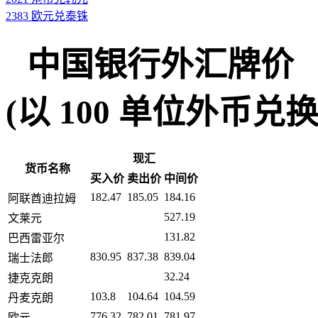
2383 欧元兑泰铢
中国银行外汇牌价
(以 100 单位外币兑换人民币
现汇
货币名称
买入价
卖出价
中间价
182.47
185.05
184.16
阿联酋迪拉姆
527.19
文莱元
131.82
巴西雷亚尔
830.95
837.38
839.04
瑞士法郎
32.24
捷克克朗
103.8
104.64
104.59
丹麦克朗
776.32
782.01
781.97
欧元