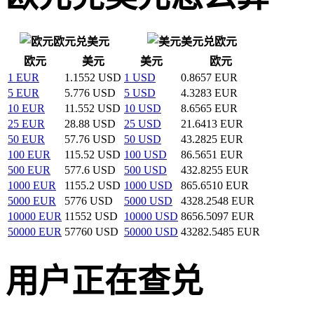
欧元兑美元
美元兑欧元
欧元
美元
美元
欧元
1 EUR
1.1552 USD
1 USD
0.8657 EUR
5 EUR
5.776 USD
5 USD
4.3283 EUR
10 EUR
11.552 USD
10 USD
8.6565 EUR
25 EUR
28.88 USD
25 USD
21.6413 EUR
50 EUR
57.76 USD
50 USD
43.2825 EUR
100 EUR
115.52 USD
100 USD
86.5651 EUR
500 EUR
577.6 USD
500 USD
432.8255 EUR
1000 EUR
1155.2 USD
1000 USD
865.6510 EUR
5000 EUR
5776 USD
5000 USD
4328.2548 EUR
10000 EUR
11552 USD
10000 USD
8656.5097 EUR
50000 EUR
57760 USD
50000 USD
43282.5485 EUR
用户正在查兑