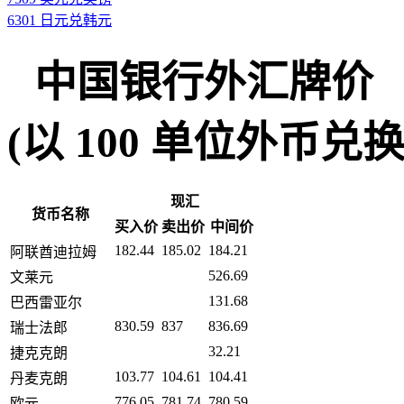
6301 日元兑韩元
中国银行外汇牌价
(以 100 单位外币兑换人民币
现汇
货币名称
买入价
卖出价
中间价
182.44
185.02
184.21
阿联酋迪拉姆
526.69
文莱元
131.68
巴西雷亚尔
830.59
837
836.69
瑞士法郎
32.21
捷克克朗
103.77
104.61
104.41
丹麦克朗
776.05
781.74
780.59
欧元