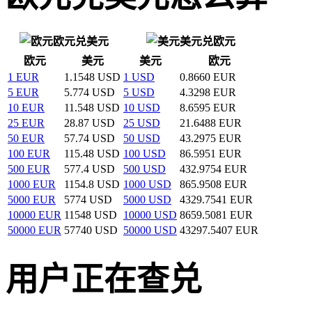
欧元兑美元
美元兑欧元
欧元
美元
美元
欧元
1 EUR
1.1548 USD
1 USD
0.8660 EUR
5 EUR
5.774 USD
5 USD
4.3298 EUR
10 EUR
11.548 USD
10 USD
8.6595 EUR
25 EUR
28.87 USD
25 USD
21.6488 EUR
50 EUR
57.74 USD
50 USD
43.2975 EUR
100 EUR
115.48 USD
100 USD
86.5951 EUR
500 EUR
577.4 USD
500 USD
432.9754 EUR
1000 EUR
1154.8 USD
1000 USD
865.9508 EUR
5000 EUR
5774 USD
5000 USD
4329.7541 EUR
10000 EUR
11548 USD
10000 USD
8659.5081 EUR
50000 EUR
57740 USD
50000 USD
43297.5407 EUR
用户正在查兑