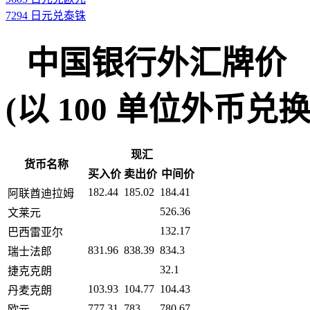
7294 日元兑泰铢
中国银行外汇牌价
(以 100 单位外币兑换人民币
现汇
货币名称
买入价
卖出价
中间价
182.44
185.02
184.41
阿联酋迪拉姆
526.36
文莱元
132.17
巴西雷亚尔
831.96
838.39
834.3
瑞士法郎
32.1
捷克克朗
103.93
104.77
104.43
丹麦克朗
777.31
783
780.67
欧元