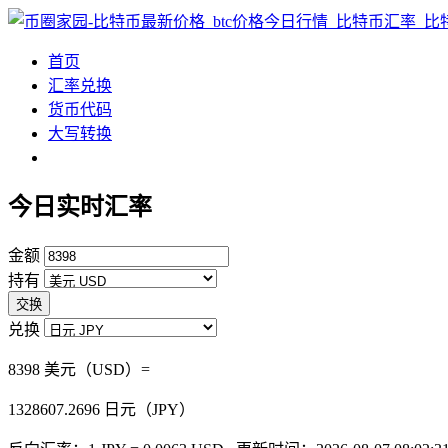
首页
汇率兑换
货币代码
大写转换
今日实时汇率
金额
持有
交换
兑换
8398 美元（USD）=
1328607.2696
日元（JPY）