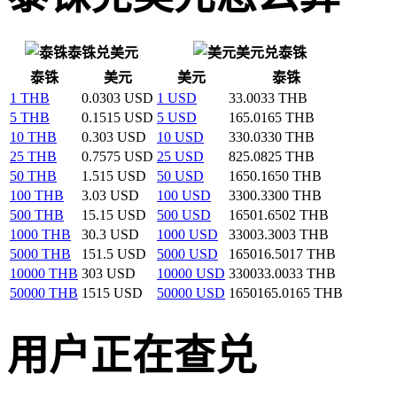
泰铢兑美元
美元兑泰铢
泰铢
美元
美元
泰铢
1 THB
0.0303 USD
1 USD
33.0033 THB
5 THB
0.1515 USD
5 USD
165.0165 THB
10 THB
0.303 USD
10 USD
330.0330 THB
25 THB
0.7575 USD
25 USD
825.0825 THB
50 THB
1.515 USD
50 USD
1650.1650 THB
100 THB
3.03 USD
100 USD
3300.3300 THB
500 THB
15.15 USD
500 USD
16501.6502 THB
1000 THB
30.3 USD
1000 USD
33003.3003 THB
5000 THB
151.5 USD
5000 USD
165016.5017 THB
10000 THB
303 USD
10000 USD
330033.0033 THB
50000 THB
1515 USD
50000 USD
1650165.0165 THB
用户正在查兑