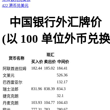
422 港币兑美元
中国银行外汇牌价
(以 100 单位外币兑换人民币
现汇
货币名称
买入价
卖出价
中间价
182.44
185.02
184.41
阿联酋迪拉姆
526.36
文莱元
132.17
巴西雷亚尔
831.96
838.39
834.3
瑞士法郎
32.1
捷克克朗
103.93
104.77
104.43
丹麦克朗
777.31
783
780.67
欧元