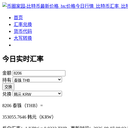
首页
汇率兑换
货币代码
大写转换
今日实时汇率
金额
持有
交换
兑换
8206 泰铢（THB）=
353055.7646
韩元（KRW）