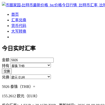
首页
汇率兑换
货币代码
大写转换
今日实时汇率
金额
持有
交换
兑换
5926 泰铢（THB）=
155.2612
欧元（EUR）