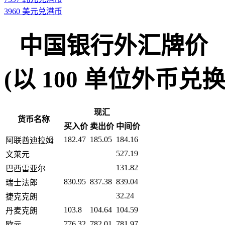
3960 美元兑港币
中国银行外汇牌价
(以 100 单位外币兑换人民币
现汇
货币名称
买入价
卖出价
中间价
182.47
185.05
184.16
阿联酋迪拉姆
527.19
文莱元
131.82
巴西雷亚尔
830.95
837.38
839.04
瑞士法郎
32.24
捷克克朗
103.8
104.64
104.59
丹麦克朗
776.32
782.01
781.97
欧元