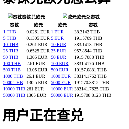
泰铢兑欧元
欧元兑泰铢
泰铢
欧元
欧元
泰铢
1 THB
0.0261 EUR
1 EUR
38.3142 THB
5 THB
0.1305 EUR
5 EUR
191.5709 THB
10 THB
0.261 EUR
10 EUR
383.1418 THB
25 THB
0.6525 EUR
25 EUR
957.8544 THB
50 THB
1.305 EUR
50 EUR
1915.7088 THB
100 THB
2.61 EUR
100 EUR
3831.4176 THB
500 THB
13.05 EUR
500 EUR
19157.0881 THB
1000 THB
26.1 EUR
1000 EUR
38314.1762 THB
5000 THB
130.5 EUR
5000 EUR
191570.8812 THB
10000 THB
261 EUR
10000 EUR
383141.7625 THB
50000 THB
1305 EUR
50000 EUR
1915708.8123 THB
用户正在查兑