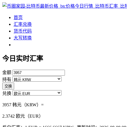
首页
汇率兑换
货币代码
大写转换
今日实时汇率
金额
持有
交换
兑换
3957 韩元（KRW）=
2.3742
欧元（EUR）