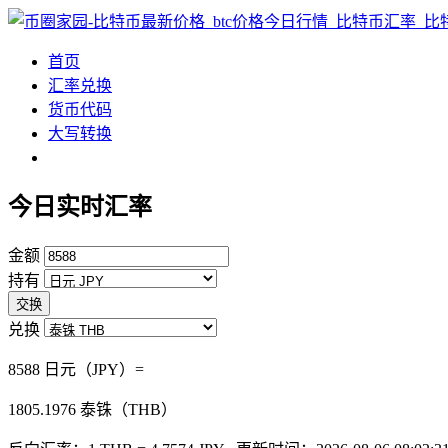
首页
汇率兑换
货币代码
大写转换
今日实时汇率
金额
持有
交换
兑换
8588 日元（JPY）=
1805.1976
泰铢（THB）