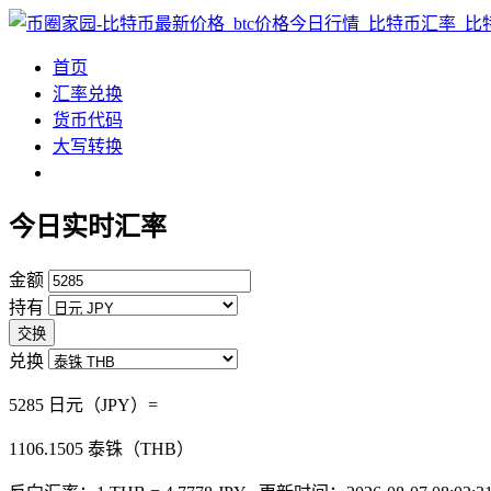
首页
汇率兑换
货币代码
大写转换
今日实时汇率
金额
持有
交换
兑换
5285 日元（JPY）=
1106.1505
泰铢（THB）