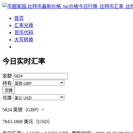
首页
汇率兑换
货币代码
大写转换
今日实时汇率
金额
持有
交换
兑换
5824 英镑（GBP）=
7843.1808
美元（USD）