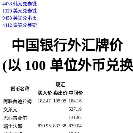
4438 韩元兑泰铢
1920 美元兑泰铢
9458 英镑兑港币
4412 泰铢兑英镑
中国银行外汇牌价
(以 100 单位外币兑换人民币
现汇
货币名称
买入价
卖出价
中间价
182.47
185.05
184.16
阿联酋迪拉姆
527.19
文莱元
131.82
巴西雷亚尔
830.95
837.38
839.04
瑞士法郎