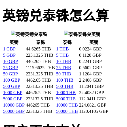
英镑兑泰铢怎么算
英镑兑泰铢
泰铢兑英镑
英镑
泰铢
泰铢
英镑
1 GBP
44.6265 THB
1 THB
0.0224 GBP
5 GBP
223.1325 THB
5 THB
0.1120 GBP
10 GBP
446.265 THB
10 THB
0.2241 GBP
25 GBP
1115.6625 THB
25 THB
0.5602 GBP
50 GBP
2231.325 THB
50 THB
1.1204 GBP
100 GBP
4462.65 THB
100 THB
2.2408 GBP
500 GBP
22313.25 THB
500 THB
11.2041 GBP
1000 GBP
44626.5 THB
1000 THB
22.4082 GBP
5000 GBP
223132.5 THB
5000 THB
112.0411 GBP
10000 GBP
446265 THB
10000 THB
224.0821 GBP
50000 GBP
2231325 THB
50000 THB
1120.4105 GBP