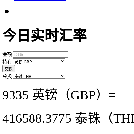
今日实时汇率
金额
持有
交换
兑换
9335 英镑（GBP）=
416588.3775
泰铢（TH