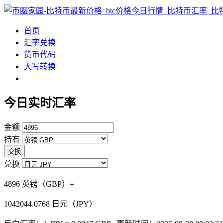
首页
汇率兑换
货币代码
大写转换
今日实时汇率
金额
持有
交换
兑换
4896 英镑（GBP）=
1042044.0768
日元（JPY）