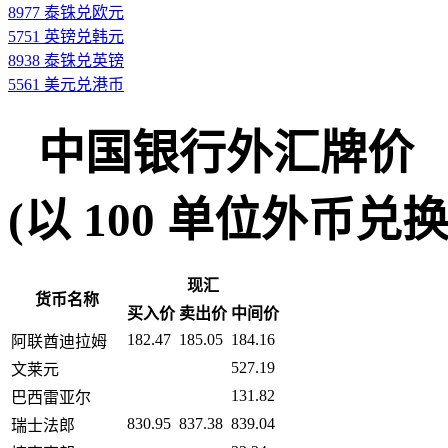
8977 泰铢兑欧元
5751 英镑兑韩元
8938 泰铢兑英镑
5561 美元兑港币
中国银行外汇牌价
(以 100 单位外币兑换人民币
现汇
货币名称
买入价
卖出价
中间价
182.47
185.05
184.16
阿联酋迪拉姆
527.19
文莱元
131.82
巴西雷亚尔
830.95
837.38
839.04
瑞士法郎