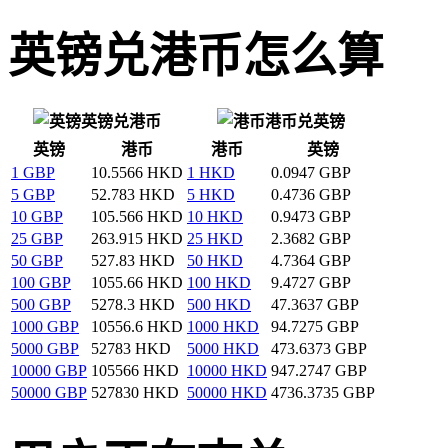
英镑兑港币怎么算
英镑兑港币
港币兑英镑
英镑
港币
港币
英镑
1 GBP
10.5566 HKD
1 HKD
0.0947 GBP
5 GBP
52.783 HKD
5 HKD
0.4736 GBP
10 GBP
105.566 HKD
10 HKD
0.9473 GBP
25 GBP
263.915 HKD
25 HKD
2.3682 GBP
50 GBP
527.83 HKD
50 HKD
4.7364 GBP
100 GBP
1055.66 HKD
100 HKD
9.4727 GBP
500 GBP
5278.3 HKD
500 HKD
47.3637 GBP
1000 GBP
10556.6 HKD
1000 HKD
94.7275 GBP
5000 GBP
52783 HKD
5000 HKD
473.6373 GBP
10000 GBP
105566 HKD
10000 HKD
947.2747 GBP
50000 GBP
527830 HKD
50000 HKD
4736.3735 GBP