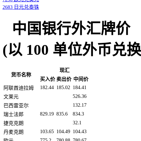
2683 日元兑泰铢
中国银行外汇牌价
(以 100 单位外币兑换人民币
现汇
货币名称
买入价
卖出价
中间价
182.44
185.02
184.41
阿联酋迪拉姆
526.36
文莱元
132.17
巴西雷亚尔
829.19
835.6
834.3
瑞士法郎
32.1
捷克克朗
103.65
104.49
104.43
丹麦克朗
775.2
780.88
780.67
欧元