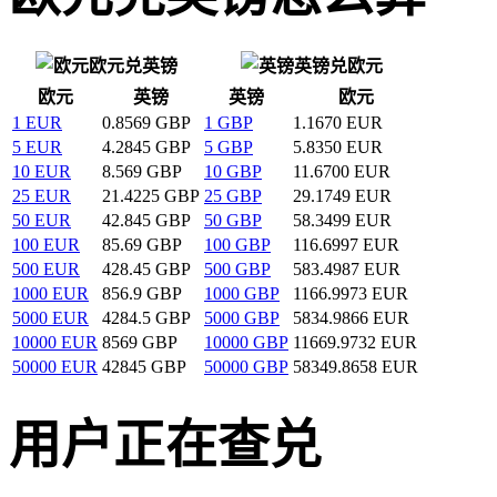
欧元兑英镑
英镑兑欧元
欧元
英镑
英镑
欧元
1 EUR
0.8569 GBP
1 GBP
1.1670 EUR
5 EUR
4.2845 GBP
5 GBP
5.8350 EUR
10 EUR
8.569 GBP
10 GBP
11.6700 EUR
25 EUR
21.4225 GBP
25 GBP
29.1749 EUR
50 EUR
42.845 GBP
50 GBP
58.3499 EUR
100 EUR
85.69 GBP
100 GBP
116.6997 EUR
500 EUR
428.45 GBP
500 GBP
583.4987 EUR
1000 EUR
856.9 GBP
1000 GBP
1166.9973 EUR
5000 EUR
4284.5 GBP
5000 GBP
5834.9866 EUR
10000 EUR
8569 GBP
10000 GBP
11669.9732 EUR
50000 EUR
42845 GBP
50000 GBP
58349.8658 EUR
用户正在查兑